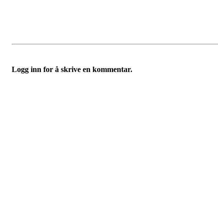
Logg inn for å skrive en kommentar.
Bli medlem i klubben!
Trykk her for innmelding