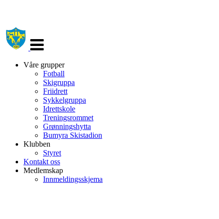
Veksle
navigasjon
Våre grupper
Fotball
Skigruppa
Friidrett
Sykkelgruppa
Idrettskole
Treningsrommet
Grønningshytta
Bumyra Skistadion
Klubben
Styret
Kontakt oss
Medlemskap
Innmeldingsskjema