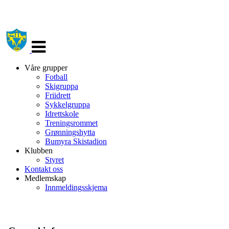
Veksle
navigasjon
Våre grupper
Fotball
Skigruppa
Friidrett
Sykkelgruppa
Idrettskole
Treningsrommet
Grønningshytta
Bumyra Skistadion
Klubben
Styret
Kontakt oss
Medlemskap
Innmeldingsskjema