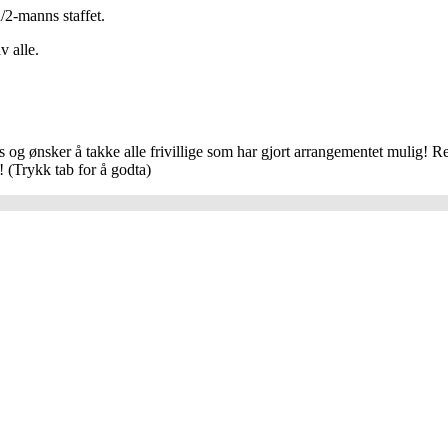
/2-manns staffet.
 alle.
ts og ønsker å takke alle frivillige som har gjort arrangementet mulig! Res
d!
(Trykk tab for å godta)