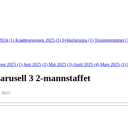
2024 (1)
Knøttesesongen 2025 (2)
Sykkelgruppa (1)
Treningsrommet (
ust 2025 (1)
Juni 2025 (2)
Mai 2025 (3)
April 2025 (4)
Mars 2025 (2)
arusell 3 2-mannstaffet
b 2025