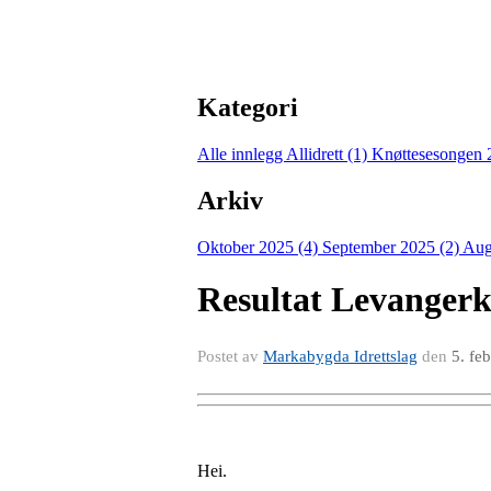
Kategori
Alle innlegg
Allidrett (1)
Knøttesesongen 
Arkiv
Oktober 2025 (4)
September 2025 (2)
Aug
Resultat Levangerk
Postet av
Markabygda Idrettslag
den
5. fe
Hei.