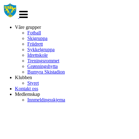
Veksle
navigasjon
Våre grupper
Fotball
Skigruppa
Friidrett
Sykkelgruppa
Idrettskole
Treningsrommet
Grønningshytta
Bumyra Skistadion
Klubben
Styret
Kontakt oss
Medlemskap
Innmeldingsskjema