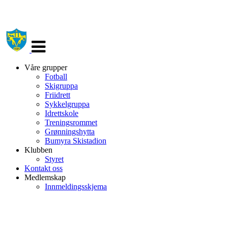
Veksle
navigasjon
Våre grupper
Fotball
Skigruppa
Friidrett
Sykkelgruppa
Idrettskole
Treningsrommet
Grønningshytta
Bumyra Skistadion
Klubben
Styret
Kontakt oss
Medlemskap
Innmeldingsskjema