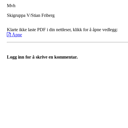
Mvh
Skigruppa V/Stian Friberg
Klarte ikke laste PDF i din nettleser, klikk for å åpne vedlegg:
Åpne
Logg inn for å skrive en kommentar.
Bli medlem i klubben!
Trykk her for innmelding