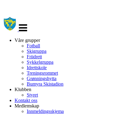
Veksle
navigasjon
Våre grupper
Fotball
Skigruppa
Friidrett
Sykkelgruppa
Idrettskole
Treningsrommet
Grønningshytta
Bumyra Skistadion
Klubben
Styret
Kontakt oss
Medlemskap
Innmeldingsskjema