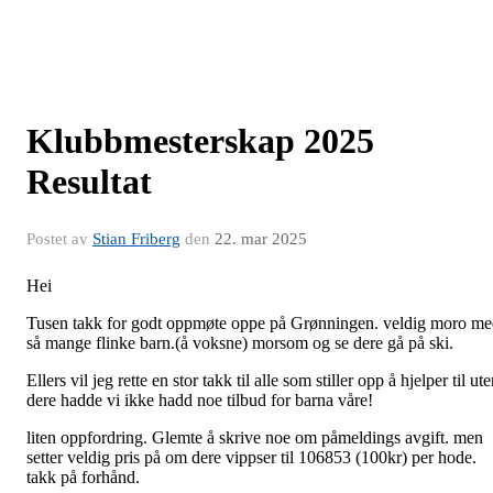
Klubbmesterskap 2025
Resultat
Postet av
Stian Friberg
den
22. mar 2025
Hei
Tusen takk for godt oppmøte oppe på Grønningen. veldig moro m
så mange flinke barn.(å voksne) morsom og se dere gå på ski.
Ellers vil jeg rette en stor takk til alle som stiller opp å hjelper til ut
dere hadde vi ikke hadd noe tilbud for barna våre!
liten oppfordring. Glemte å skrive noe om påmeldings avgift. men
setter veldig pris på om dere vippser til 106853 (100kr) per hode.
takk på forhånd.