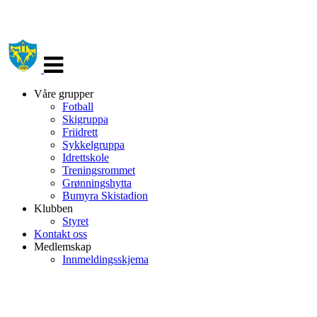
Veksle
navigasjon
Våre grupper
Fotball
Skigruppa
Friidrett
Sykkelgruppa
Idrettskole
Treningsrommet
Grønningshytta
Bumyra Skistadion
Klubben
Styret
Kontakt oss
Medlemskap
Innmeldingsskjema