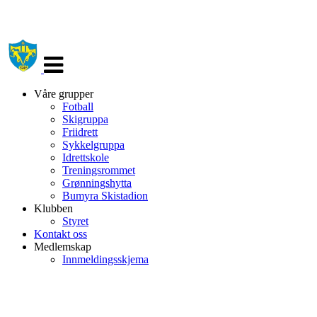
Veksle
navigasjon
Våre grupper
Fotball
Skigruppa
Friidrett
Sykkelgruppa
Idrettskole
Treningsrommet
Grønningshytta
Bumyra Skistadion
Klubben
Styret
Kontakt oss
Medlemskap
Innmeldingsskjema