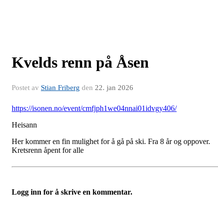
Kvelds renn på Åsen
Postet av
Stian Friberg
den
22. jan 2026
https://isonen.no/event/cmfjph1we04nnai01idvgy406/
Heisann
Her kommer en fin mulighet for å gå på ski. Fra 8 år og oppover.
Kretsrenn åpent for alle
Logg inn for å skrive en kommentar.