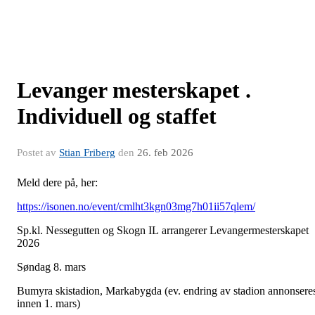
Levanger mesterskapet .
Individuell og staffet
Postet av
Stian Friberg
den
26. feb 2026
Meld dere på, her:
https://isonen.no/event/cmlht3kgn03mg7h01ii57qlem/
Sp.kl. Nessegutten og Skogn IL arrangerer Levangermesterskapet
2026
Søndag 8. mars
Bumyra skistadion, Markabygda (ev. endring av stadion annonsere
innen 1. mars)