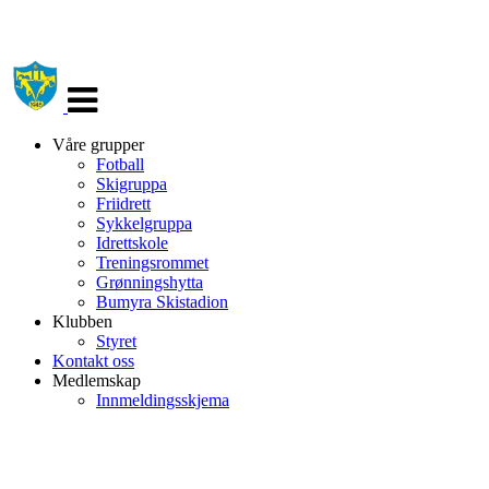
Veksle
navigasjon
Våre grupper
Fotball
Skigruppa
Friidrett
Sykkelgruppa
Idrettskole
Treningsrommet
Grønningshytta
Bumyra Skistadion
Klubben
Styret
Kontakt oss
Medlemskap
Innmeldingsskjema