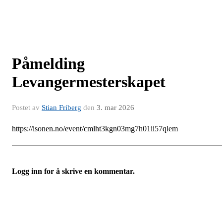
Påmelding
Levangermesterskapet
Postet av
Stian Friberg
den
3. mar 2026
https://isonen.no/event/cmlht3kgn03mg7h01ii57qlem
Logg inn for å skrive en kommentar.