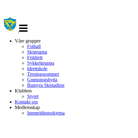
Veksle
navigasjon
Våre grupper
Fotball
Skigruppa
Friidrett
Sykkelgruppa
Idrettskole
Treningsrommet
Grønningshytta
Bumyra Skistadion
Klubben
Styret
Kontakt oss
Medlemskap
Innmeldingsskjema