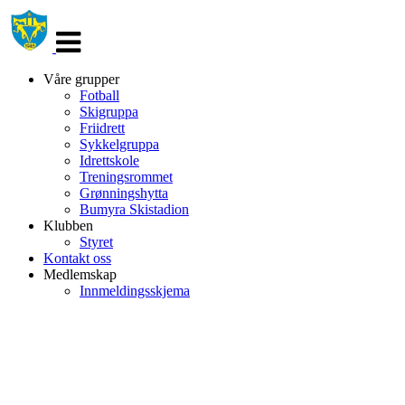
Veksle
navigasjon
Våre grupper
Fotball
Skigruppa
Friidrett
Sykkelgruppa
Idrettskole
Treningsrommet
Grønningshytta
Bumyra Skistadion
Klubben
Styret
Kontakt oss
Medlemskap
Innmeldingsskjema