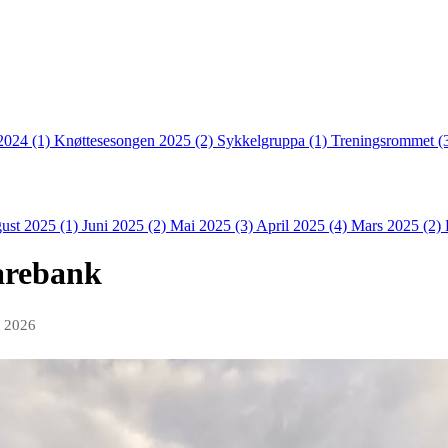
2024 (1)
Knøttesesongen 2025 (2)
Sykkelgruppa (1)
Treningsrommet (
ust 2025 (1)
Juni 2025 (2)
Mai 2025 (3)
April 2025 (4)
Mars 2025 (2)
parebank
n 2026