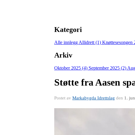
Kategori
Alle innlegg
Allidrett (1)
Knøttesesongen 
Arkiv
Oktober 2025 (4)
September 2025 (2)
Aug
Støtte fra Aasen s
Postet av
Markabygda Idrettslag
den
1. ju