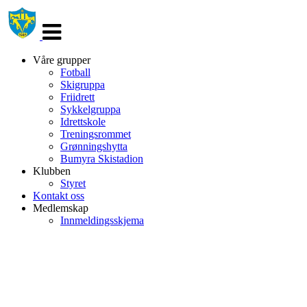
Veksle
navigasjon
Våre grupper
Fotball
Skigruppa
Friidrett
Sykkelgruppa
Idrettskole
Treningsrommet
Grønningshytta
Bumyra Skistadion
Klubben
Styret
Kontakt oss
Medlemskap
Innmeldingsskjema