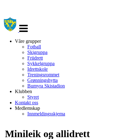
Veksle
navigasjon
Våre grupper
Fotball
Skigruppa
Friidrett
Sykkelgruppa
Idrettskole
Treningsrommet
Grønningshytta
Bumyra Skistadion
Klubben
Styret
Kontakt oss
Medlemskap
Innmeldingsskjema
Minileik og allidrett