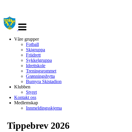
Veksle
navigasjon
Våre grupper
Fotball
Skigruppa
Friidrett
Sykkelgruppa
Idrettskole
Treningsrommet
Grønningshytta
Bumyra Skistadion
Klubben
Styret
Kontakt oss
Medlemskap
Innmeldingsskjema
Tippebrev 2026